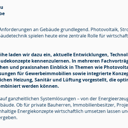
au
be
Anforderungen an Gebäude grundlegend. Photovoltaik, Stro
udetechnik spielen heute eine zentrale Rolle für wirtschaft
eihe laden wir dazu ein, aktuelle Entwicklungen, Techn
udekonzepte kennenzulernen. In mehreren Fachvorträg
chen und praxisnahen Einblick in Themen wie Photovolt
sungen für Gewerbeimmobilien sowie integrierte Konze
chen Heizung, Sanitär und Lüftung vorgestellt, die op
ombiniert werden können.
i auf ganzheitlichen Systemlösungen – von der Energieerzeu
ebäude. Ob für private Bauherren, Immobilienbesitzer, Pro
chhaltige Energiekonzepte wirtschaftlich umsetzen lassen un
ergeben.