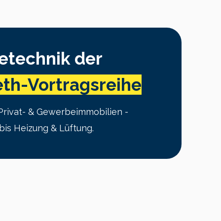
etechnik der
eth-Vortragsreihe
Privat- & Gewerbeimmobilien -
bis Heizung & Lüftung.